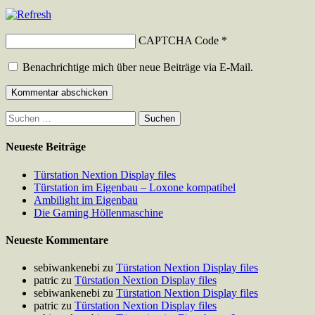
CAPTCHA Code
*
Benachrichtige mich über neue Beiträge via E-Mail.
Suchen
nach:
Neueste Beiträge
Türstation Nextion Display files
Türstation im Eigenbau – Loxone kompatibel
Ambilight im Eigenbau
Die Gaming Höllenmaschine
Neueste Kommentare
sebiwankenebi
zu
Türstation Nextion Display files
patric
zu
Türstation Nextion Display files
sebiwankenebi
zu
Türstation Nextion Display files
patric
zu
Türstation Nextion Display files