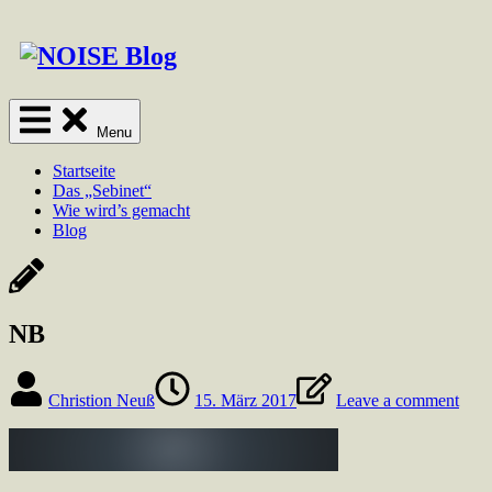
Skip
to
content
Menu
Startseite
Das „Sebinet“
Wie wird’s gemacht
Blog
NB
Christion Neuß
15. März 2017
Leave a comment